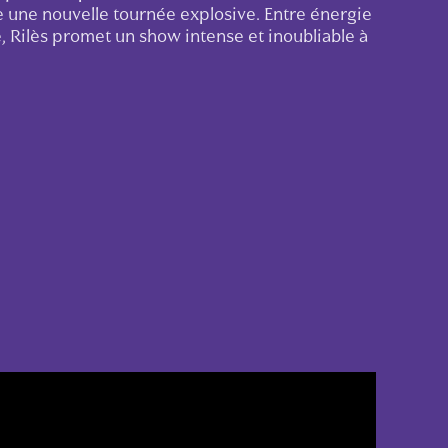
me une nouvelle tournée explosive. Entre énergie
ue, Rilès promet un show intense et inoubliable à