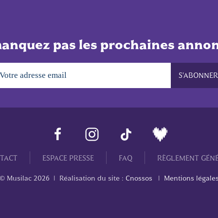
anquez pas les prochaines annon
TACT
ESPACE PRESSE
FAQ
RÈGLEMENT GÉN
© Musilac
2026
| Réalisation du site :
Cnossos
|
Mentions légale